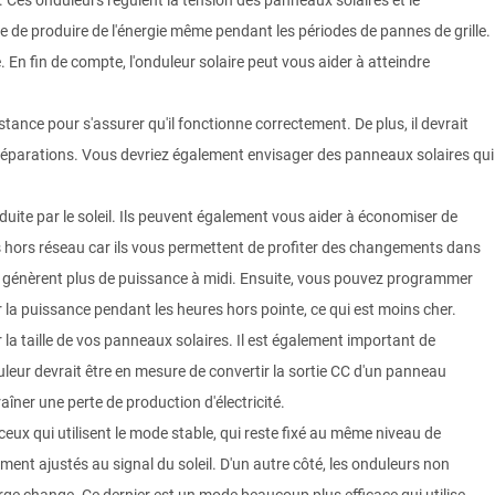
ue. Ces onduleurs régulent la tension des panneaux solaires et le
e de produire de l'énergie même pendant les périodes de pannes de grille.
 En fin de compte, l'onduleur solaire peut vous aider à atteindre
distance pour s'assurer qu'il fonctionne correctement. De plus, il devrait
réparations. Vous devriez également envisager des panneaux solaires qui
oduite par le soleil. Ils peuvent également vous aider à économiser de
èmes hors réseau car ils vous permettent de profiter des changements dans
ires génèrent plus de puissance à midi. Ensuite, vous pouvez programmer
r la puissance pendant les heures hors pointe, ce qui est moins cher.
 la taille de vos panneaux solaires. Il est également important de
leur devrait être en mesure de convertir la sortie CC d'un panneau
îner une perte de production d'électricité.
 ceux qui utilisent le mode stable, qui reste fixé au même niveau de
ment ajustés au signal du soleil. D'un autre côté, les onduleurs non