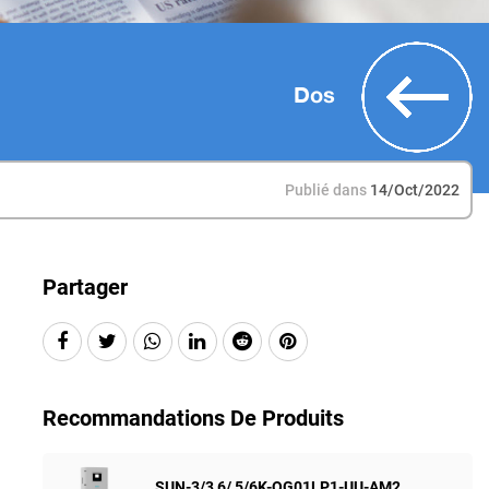
Dos
Publié dans
14/Oct/2022
Partager
Recommandations De Produits
SUN-3/3,6/ 5/6K-OG01LP1-UU-AM2