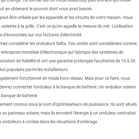
rge change. Ce dernier est un mode beaucoup plus efficace qui utilise
out en obtenant le pouvoir dont vous avez besoin.
eut être utilisée par les appareils et les circuits de votre maison. Vous
laires à la grille. C'est ce qu'on appelle la mesure du net. L'utilisation
s d'économies sur vos factures d'électricité.
vriez considérer les onduleurs Delta. Ces unités sont considérées comme
ne entreprise mondiale d'électronique qui fabrique des systèmes de
éputation de fiabilité et ont une garantie prolongée facultative de 10 à 20
us populaire parmi les installateurs.
 également fonctionner en mode hors réseau. Mais pour ce faire, vous
devrez connecter l'onduleur à la banque de batterie. Un onduleur solaire
a banque de batterie.
lement connus sous le nom d'optimisateurs de puissance. Ils sont situés
 au panneau solaire, mais ils envoient l'énergie à un onduleur centralisé.
les onduleurs à cordes dans les situations d'ombrage.