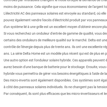
contrôlés par l'instabilité changent le mode lorsque la demande de cha
moins de puissance. Cela signifie que vous économiserez de l'argent t
L'électricité AC des panneaux solaires est envoyée au standard, où elle p
pouvez également vendre l'excès d'électricité produit par vos panneaux so
d'un système lié à une grille est un excellent moyen d'obtenir encore plu
Si vous recherchez un onduleur d'entrée de gamme de qualité, vous de
certains des onduleurs de meilleure qualité sur le marché. Delta est u
contrôle de l'énergie depuis plus de trente ans. Ils ont une excellente r
ans. La série Delta Home est un modèle plus récent qui est de plus en pl
Une autre option est l'onduleur solaire hybride. Ces appareils peuvent
aurez besoin d'une banque de batterie pour le stockage. Ensuite, vous 
hybride vous permettra de gérer vos besoins énergétiques à l'aide de l
Des micro-invertis sont également disponibles. Ces systèmes sont éga
à côté des panneaux solaires individuels. Ils ne changent pas la tension
Par conséquent, ils sont plus efficaces que les micro-invertisseurs et 