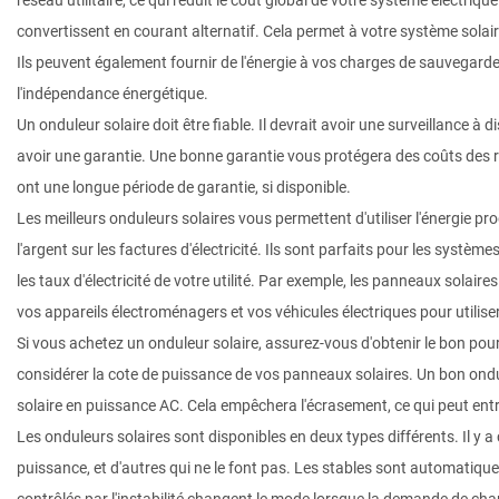
réseau utilitaire, ce qui réduit le coût global de votre système électriq
convertissent en courant alternatif. Cela permet à votre système solair
Ils peuvent également fournir de l'énergie à vos charges de sauvegarde.
l'indépendance énergétique.
Un onduleur solaire doit être fiable. Il devrait avoir une surveillance à 
avoir une garantie. Une bonne garantie vous protégera des coûts des 
ont une longue période de garantie, si disponible.
Les meilleurs onduleurs solaires vous permettent d'utiliser l'énergie pr
l'argent sur les factures d'électricité. Ils sont parfaits pour les syst
les taux d'électricité de votre utilité. Par exemple, les panneaux sola
vos appareils électroménagers et vos véhicules électriques pour utilise
Si vous achetez un onduleur solaire, assurez-vous d'obtenir le bon pour
considérer la cote de puissance de vos panneaux solaires. Un bon ondu
solaire en puissance AC. Cela empêchera l'écrasement, ce qui peut entra
Les onduleurs solaires sont disponibles en deux types différents. Il y a
puissance, et d'autres qui ne le font pas. Les stables sont automatique