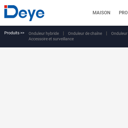
MAISON
PRO
Produits >>
Onduleur hybride
Onduleur de chaîne
Onduleur
Accessoire et surveillance