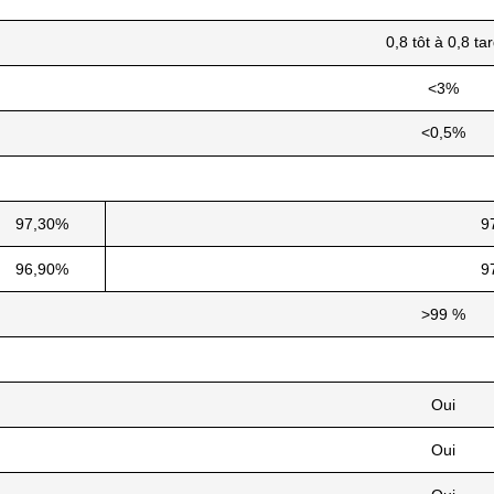
0,8 tôt à 0,8 ta
<3%
<0,5%
97,30%
9
96,90%
9
>99 %
Oui
Oui