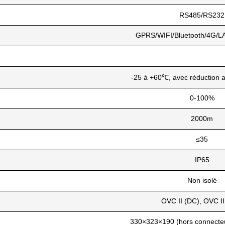
RS485/RS232
GPRS/WIFI/Bluetooth/4G/LA
-25 à +60℃, avec réduction 
0-100%
2000m
≤35
IP65
Non isolé
OVC II (DC), OVC II
330×323×190 (hors connecteu