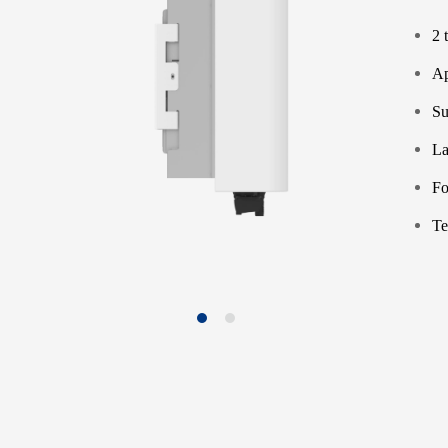
2 
Ap
Su
La
Fo
Te