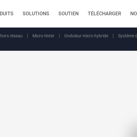
DUITS
SOLUTIONS
SOUTIEN
TÉLÉCHARGER
NO
 hors réseau
Micro-tinter
Onduleur micro hybride
Système d