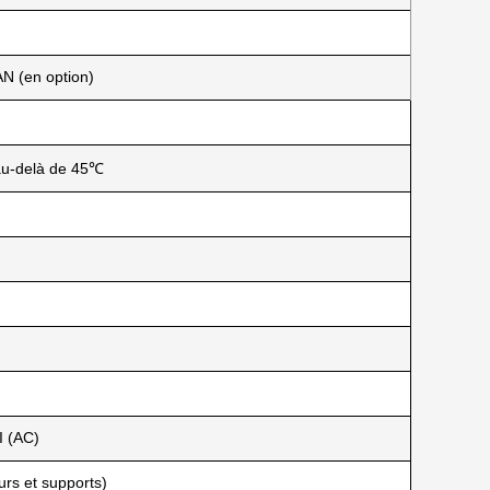
N (en option)
au-delà de 45℃
I (AC)
rs et supports)